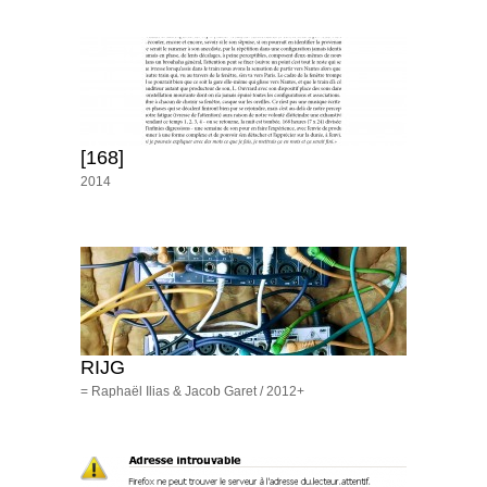
[168]
2014
RIJG
= Raphaël Ilias & Jacob Garet / 2012+