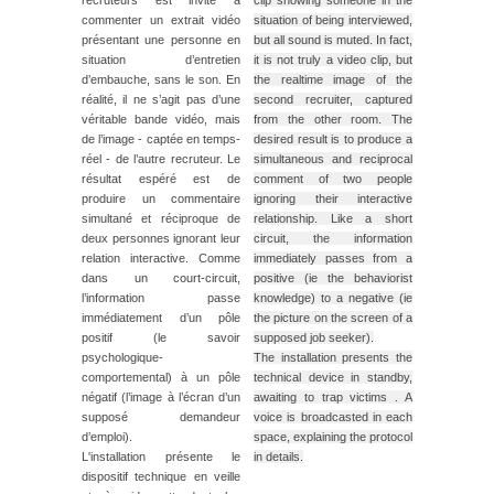
recruteurs est invité à
clip showing someone in the
commenter un extrait vidéo
situation of being interviewed,
présentant une personne en
but all sound is muted. In fact,
situation d’entretien
it is not truly a video clip, but
d’embauche, sans le son. En
the realtime image of the
réalité, il ne s’agit pas d’une
second recruiter, captured
véritable bande vidéo, mais
from the other room. The
de l’image - captée en temps-
desired result is to produce a
réel - de l’autre recruteur. Le
simultaneous and reciprocal
résultat espéré est de
comment of two people
produire un commentaire
ignoring their interactive
simultané et réciproque de
relationship. Like a short
deux personnes ignorant leur
circuit, the information
relation interactive. Comme
immediately passes from a
dans un court-circuit,
positive (ie the behaviorist
l’information passe
knowledge) to a negative (ie
immédiatement d’un pôle
the picture on the screen of a
positif (le savoir
supposed job seeker).
psychologique-
The installation presents the
comportemental) à un pôle
technical device in standby,
négatif (l’image à l’écran d’un
awaiting to trap victims . A
supposé demandeur
voice is broadcasted in each
d’emploi).
space, explaining the protocol
L'installation présente le
in details.
dispositif technique en veille