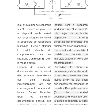
Issu d'un atelier de recherche
Issued from a research
sur "le secret", ce projet est
workshop on "the secret",
un dispositif hostile destiné
this project is a hostile
aux psychologues du travail
dispositive targeting
et directeurs de ressources
corporate psychologists and
humaines. Il vise à attaquer
human resource managers .
les modèles d’analyse du
It aims to tackle the analytical
comportement dans les
models of behavior in
situations d’entretien. En voici
interview situations. Here are
le mode d’emploi :
the instructions :
Feignant de tourner un
Pretending to shoot a
documentaire sur le travail
documentary about the work
des recruteurs, deux d’entre
of recruiters, two of them are
eux sont invités,
invited singly so that each
individuellement, afin que
one ignores the presence of
chacun ignore la présence de
the other. During the interview
l’autre. Durant l’interview
(for this so-called
(pour ce soi-disant
documentary) each recruiter
documentaire) chacun des
is invited to comment a video