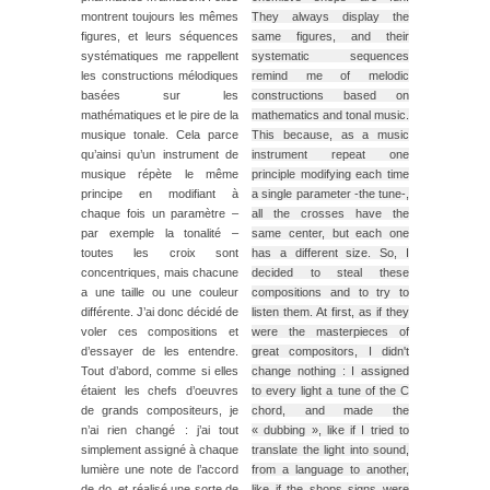
montrent toujours les mêmes
They always display the
figures, et leurs séquences
same figures, and their
systématiques me rappellent
systematic sequences
les constructions mélodiques
remind me of melodic
basées sur les
constructions based on
mathématiques et le pire de la
mathematics and tonal music.
musique tonale. Cela parce
This because, as a music
qu’ainsi qu’un instrument de
instrument repeat one
musique répète le même
principle modifying each time
principe en modifiant à
a single parameter -the tune-,
chaque fois un paramètre –
all the crosses have the
par exemple la tonalité –
same center, but each one
toutes les croix sont
has a different size. So, I
concentriques, mais chacune
decided to steal these
a une taille ou une couleur
compositions and to try to
différente. J’ai donc décidé de
listen them. At first, as if they
voler ces compositions et
were the masterpieces of
d’essayer de les entendre.
great compositors, I didn't
Tout d’abord, comme si elles
change nothing : I assigned
étaient les chefs d’oeuvres
to every light a tune of the C
de grands compositeurs, je
chord, and made the
n’ai rien changé : j’ai tout
« dubbing », like if I tried to
simplement assigné à chaque
translate the light into sound,
lumière une note de l’accord
from a language to another,
de do, et réalisé une sorte de
like if the shops signs were