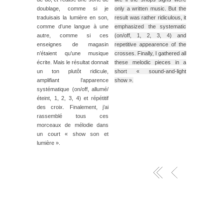
doublage, comme si je
only a written music. But the
traduisais la lumière en son,
result was rather ridiculous, it
comme d’une langue à une
emphasized the systematic
autre, comme si ces
(on/off, 1, 2, 3, 4) and
enseignes de magasin
repetitive appearence of the
n’étaient qu’une musique
crosses. Finally, I gathered all
écrite. Mais le résultat donnait
these melodic pieces in a
un ton plutôt ridicule,
short « sound-and-light
amplifiant l’apparence
show ».
systématique (on/off, allumé/
éteint, 1, 2, 3, 4) et répétitif
des croix. Finalement, j’ai
rassemblé tous ces
morceaux de mélodie dans
un court « show son et
lumière ».