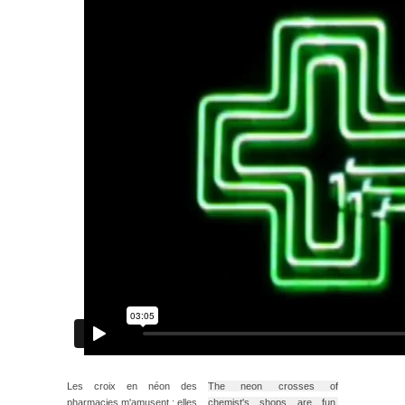
Les croix en néon des
The neon crosses of
pharmacies m'amusent : elles
chemist's shops are fun.