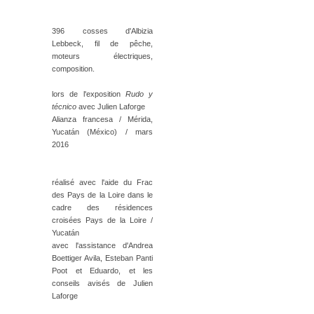
396 cosses d'Albizia
Lebbeck, fil de pêche,
moteurs électriques,
composition.
lors de l'exposition
Rudo y
técnico
avec Julien Laforge
Alianza francesa / Mérida,
Yucatán (México) / mars
2016
réalisé avec l'aide du Frac
des Pays de la Loire dans le
cadre des résidences
croisées Pays de la Loire /
Yucatán
avec l'assistance d'Andrea
Boettiger Avila, Esteban Panti
Poot et Eduardo, et les
conseils avisés de Julien
Laforge