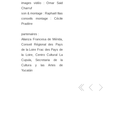
images vidéo : Omar Said
Charruf
son & montage : Raphaël Ilias
conseils montage : Cécile
Pradère
partenaires :
Alianza Francesa de Mérida,
Conseil Régional des Pays
de la Loire Frac des Pays de
la Loire, Centro Cultural La
Cupula, Secretaria de la
Cultura y las Artes de
Yucatán