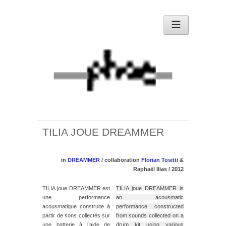
TILIA JOUE DREAMMER
in
DREAMMER
/ collaboration
Florian Tositti
&
Raphaël Ilias / 2012
TILIA joue DREAMMER est
TILIA joue DREAMMER is
une performance
an acousmatic
acousmatique construite à
performance constructed
partir de sons collectés sur
from sounds collected on a
une batterie à l’aide de
drum kit using various