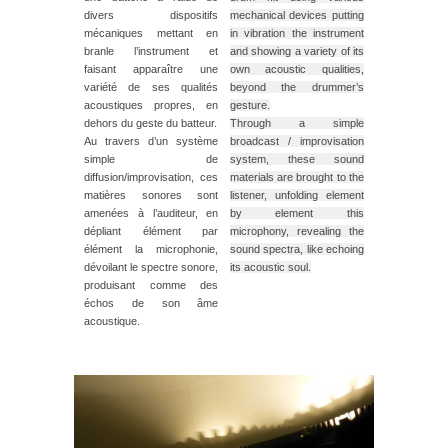
divers dispositifs
mechanical devices putting
mécaniques mettant en
in vibration the instrument
branle l’instrument et
and showing a variety of its
faisant apparaître une
own acoustic qualities,
variété de ses qualités
beyond the drummer’s
acoustiques propres, en
gesture.
dehors du geste du batteur.
Through a simple
Au travers d’un système
broadcast / improvisation
simple de
system, these sound
diffusion/improvisation, ces
materials are brought to the
matières sonores sont
listener, unfolding element
amenées à l’auditeur, en
by element this
dépliant élément par
microphony, revealing the
élément la microphonie,
sound spectra, like echoing
dévoilant le spectre sonore,
its acoustic soul.
produisant comme des
échos de son âme
acoustique.