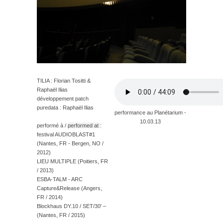
TILIA : Florian Tositti &
Raphaël Ilias
développement patch
puredata : Raphaël Ilias
performance au Planétarium -
10.03.13
performé à /
performed at
:
festival AUDIOBLAST#1
(Nantes, FR - Bergen, NO /
2012)
LIEU MULTIPLE (Poitiers, FR
/ 2013)
ESBA-TALM - ARC
Capture&Release (Angers,
FR / 2014)
Blockhaus DY.10 / SET/30′ –
(Nantes, FR / 2015)